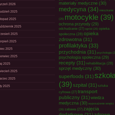
materiały medyczne
(30)
tyczeń 2026
medycyna
(34)
mieszkanie
rudzień 2025
motocykle
(39)
istopad 2025
(26)
ochrona przyrody
(29)
aździernik 2025
opieka
odchudzanie
(27)
ogród
(26)
opieka
społeczna
(28)
rzesień 2025
zdrowotna
(31)
ierpień 2025
profilaktyka
(33)
piec 2025
przychodnia
(31)
psychologia
(2
zerwiec 2025
psychologia społeczna
(29)
recepty
(31)
rehabilitacja
(28)
aj 2025
sprzęt medyczny
(30)
wiecień 2025
szkoł
superfoods
(31)
arzec 2025
(39)
szpital
(31)
sztuka
uty 2025
transport
cyfrowa
(27)
publiczny
(31)
wiedza
medyczna
(30)
wyposażenie wnętrz
zajęcia
zabawa
(27)
(26)
dodatkowe
(31)
zdrowe