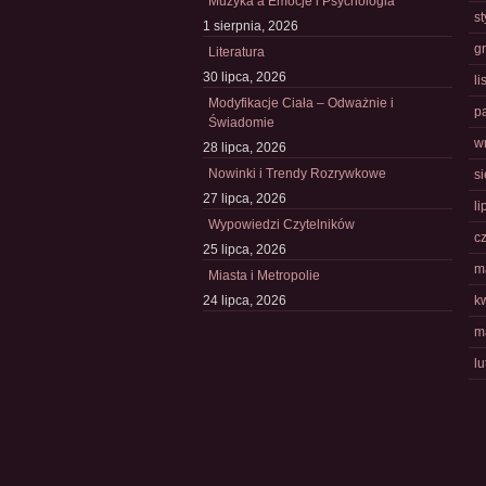
Muzyka a Emocje i Psychologia
s
1 sierpnia, 2026
g
Literatura
30 lipca, 2026
l
Modyfikacje Ciała – Odważnie i
p
Świadomie
w
28 lipca, 2026
Nowinki i Trendy Rozrywkowe
s
27 lipca, 2026
li
Wypowiedzi Czytelników
c
25 lipca, 2026
m
Miasta i Metropolie
24 lipca, 2026
k
m
l