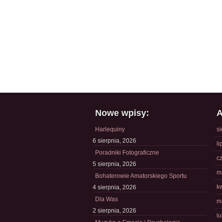
Nowe wpisy:
A
Harlequiny
s
6 sierpnia, 2026
li
Poradniki Fotograficzne
c
5 sierpnia, 2026
m
Bohaterowie Amatorskiego Sportu
k
4 sierpnia, 2026
Dla Was
m
2 sierpnia, 2026
l