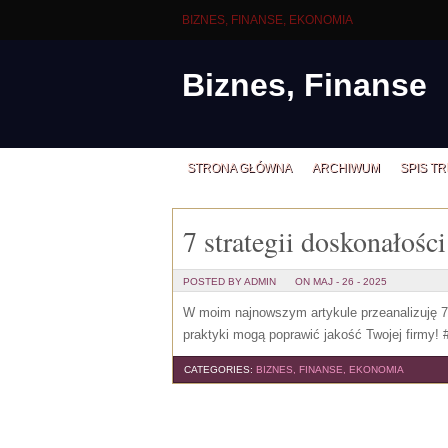
BIZNES, FINANSE, EKONOMIA
Biznes, Finanse
STRONA GŁÓWNA
ARCHIWUM
SPIS TR
7 strategii doskonałośc
POSTED BY ADMIN
ON MAJ - 26 - 2025
W moim najnowszym artykule przeanalizuję 7 s
praktyki mogą poprawić jakość Twojej firmy!
CATEGORIES:
BIZNES, FINANSE, EKONOMIA