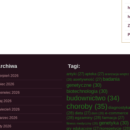
h
h
Z
P
rchiwa
Tagi:
antyki
(27)
apteka
(27)
aranżacja wnętrz
ierpień 2026
badania
asertywność
(27)
(26)
piec 2026
genetyczne
(30)
biotechnologia
(30)
zerwiec 2026
budownictwo
(34)
aj 2026
choroby
(35)
diagnostyk
wiecień 2026
(28)
e-commerce
dieta
(27)
dom
(26)
(28)
egzaminy
(28)
farmacja
(27)
arzec 2026
genetyka
(30)
fitness medyczny
(26)
uty 2026
korepetycje
(28
gry edukacyjne
(27)