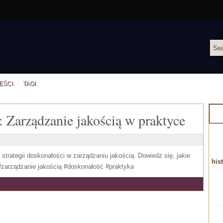
EŚCI
TAGI
i: Zarządzanie jakością w praktyce
C
trategii doskonałości w zarządzaniu jakością. Dowiedz się, jakie
his
 #zarządzanie jakością #doskonałość #praktyka