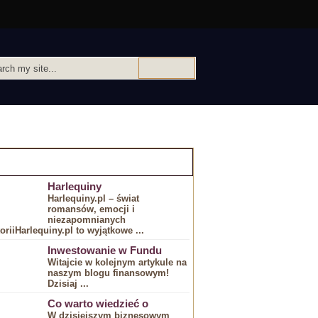
IEKAWE ARTYKULY:
Harlequiny
Harlequiny.pl – świat
romansów, emocji i
niezapomnianych
toriiHarlequiny.pl to wyjątkowe ...
Inwestowanie w Fundu
Witajcie w kolejnym artykule na
naszym blogu finansowym!
Dzisiaj ...
Co warto wiedzieć o
W dzisiejszym biznesowym