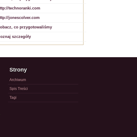
ttp://technoranki.com
ttp://jonescolver.com
obacz, co przygotowaliśmy
oznaj szczegóły
Strony
Archiwum
Spis Treści
Tagi
a
)